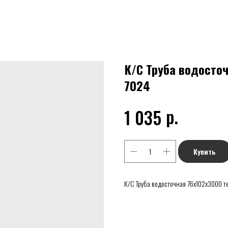
К/С Труба водосто
7024
р.
1 035
Купить
К/С Труба водосточная 76х102х3000 т